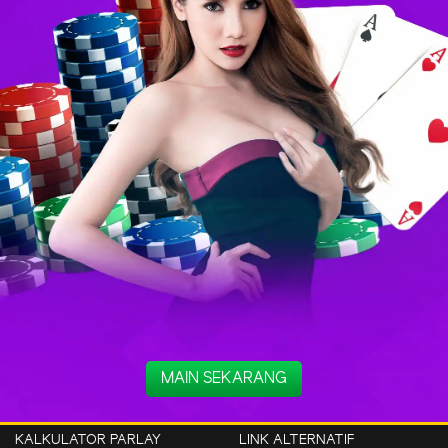
MAIN SEKARANG
KALKULATOR PARLAY
LINK ALTERNATIF