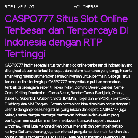
RTP LIVE SLOT
VOUCHER88
CASPO777 Situs Slot Online
Terbesar dan Terpercaya Di
Indonesia dengan RTP
Tertinggi
CASPO777
hadir sebagai situs taruhan slot online terbesar di indonesia yang
dilengkapi sistem enkripsi tercepat dan sistem keamanan yang canggih serta
aman yang membuat member semakin nyaman untuk bermain. Sebagai situs
taruhan online terlengkap.
CASPO777
menyediakan puluhan permainan
terbaik di bidangnya seperti Texas Poker, Domino Dealer, Bandar Ceme,
Ceme Keliling, Dominobet, Capsa Susun, Bandar Capsa, Blackjack, Omaha,
Super10, Superbull, QQspirit, Slots, IDNLIVE, Togel dan E-SPORT, sportbook,
E-lottery dan MM Tangkas.. Semua permainan bisa dimainkan hanya dengan 1
user ID dengan proses registrasi yang mudah dan cepat.
CASPO777
juga
bekerja sama dengan berbagai perbankan indonesia dan ewallet yang
bertujuan memudahkan member melakukan transaksi deposit maupun
withdraw. Kami juga menghadirkan bonus menarik dan berlimpah setiap
harinya. Daftar sekarang juga dan nikmati pengalaman bermain taruhan slot
online di situs terpercaya
CASPO777
,
Raih hadiah menarik sekarang juga.