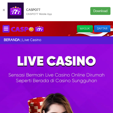
×
CASPO77
Download
CASPO77 Mobile App
MASUK
DAFTAR
Live Casino
BERANDA