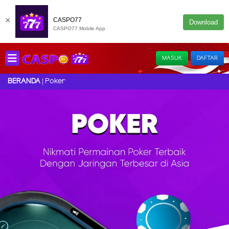
×
CASPO77
Download
CASPO77 Mobile App
MASUK
DAFTAR
Poker
BERANDA