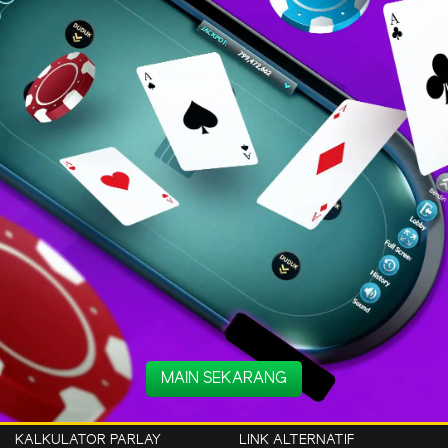
MAIN SEKARANG
KALKULATOR PARLAY
LINK ALTERNATIF